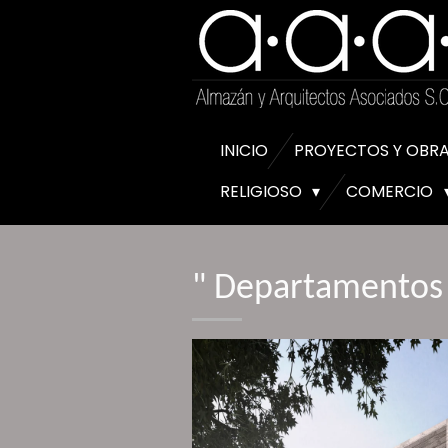
Ir
al
contenido
principal
INICIO
PROYECTOS Y OBR
RELIGIOSO
COMERCIO
" Departamentos 