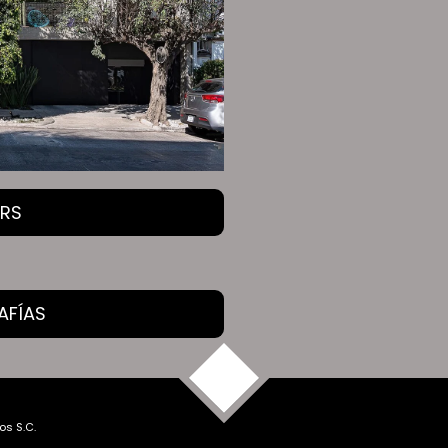
ERS
AFÍAS
TOP
os S.C.